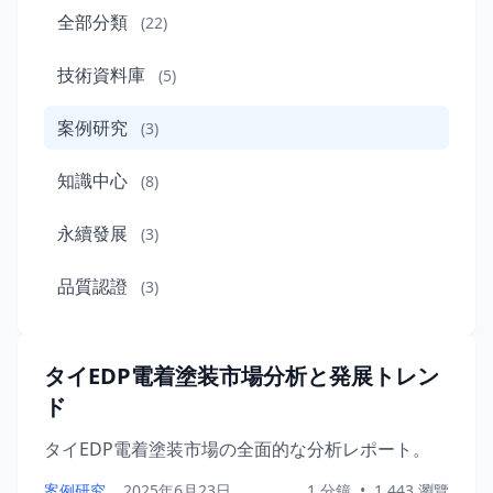
全部分類
(22)
技術資料庫
(5)
案例研究
(3)
知識中心
(8)
永續發展
(3)
品質認證
(3)
タイEDP電着塗装市場分析と発展トレン
ド
タイEDP電着塗装市場の全面的な分析レポート。
案例研究
2025年6月23日
1 分鐘
•
1,443 瀏覽