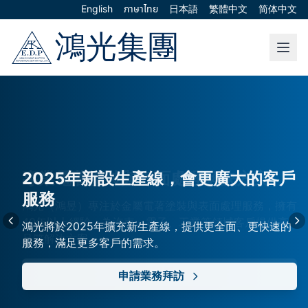
English
ภาษาไทย
日本語
繁體中文
简体中文
專業電著塗裝與表面處理解決方案
2025年新設生產線，會更廣大的客戶
成功案例
服務
鴻光（鴻昱）專注於金屬電著塗裝與表面處理服務，擁有
展現歷年來我們服務的優質客戶群，為各產業提供專業電
40年以上經驗，為汽車、電子、工業等領域客戶提供高
著塗裝解決方案。
鴻光將於2025年擴充新生產線，提供更全面、更快速的
品質解決方案。
服務，滿足更多客戶的需求。
觀看成功案例
索取報價
申請業務拜訪